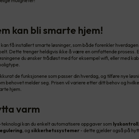
lige muligheter!
jem kan bli smarte hjem!
 kan få installert smarte løsninger, som både forenkler hverdagen 
lt. Dette trenger heldigvis ikke å være en omfattende prosess. E
 løsningene du ønsker trådløst med for eksempel wifi, eller med ka
 boligtype.
kkurat de funksjonene som passer din hverdag, og tilføre nye løsni
m behovet melder seg. Prisen vil variere etter ditt behov og hvilk
marte hjem.
ytta varm
teknologi kan du enkelt automatisere oppgaver som
lyskontroll
egulering
, og
sikkerhetssystemer
- dette gjelder også på hyt