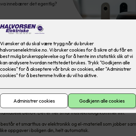
hva innebærer det egentlig?
 egentlig et smarthus?
 hverdag søker vi stadig etter måter å gjøre livet enklere, mer beh
 individuelle behov. Det er her smarthusteknologi kommer inn.
består et smarthus av elektronikk og el-materiell som jobber sa
ike oppgaver i boligen din, helt automatisk.