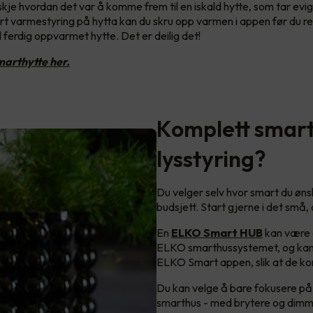
kje hvordan det var å komme frem til en iskald hytte, som tar ev
 varmestyring på hytta kan du skru opp varmen i appen før du rei
 ferdig oppvarmet hytte. Det er deilig det!
arthytte her.
Komplett smart
lysstyring?
Du velger selv hvor smart du ønsk
budsjett. Start gjerne i det små
En
ELKO Smart HUB
kan være 
ELKO smarthussystemet, og kan 
ELKO Smart appen, slik at de k
Du kan velge å bare fokusere på 
smarthus - med brytere og dimm