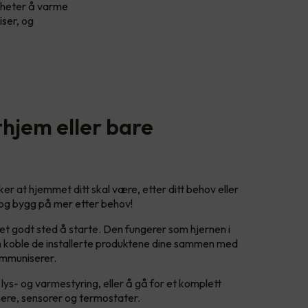
igheter å varme
ser, og
hjem eller bare
er at hjemmet ditt skal være, etter ditt behov eller
, og bygg på mer etter behov!
et godt sted å starte. Den fungerer som hjernen i
koble de installerte produktene dine sammen med
ommuniserer.
lys- og varmestyring, eller å gå for et komplett
ere, sensorer og termostater.