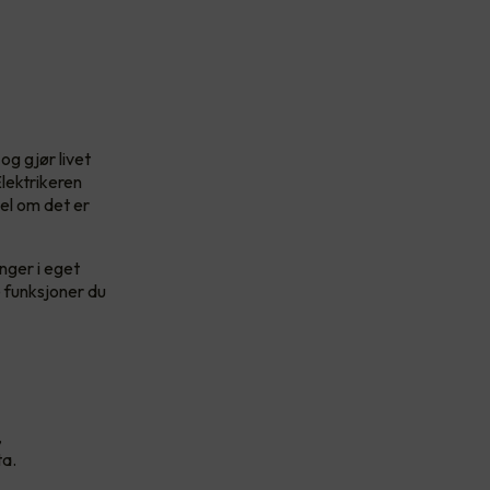
og gjør livet
lektrikeren
bel om det er
nger i eget
e funksjoner du
,
ta.