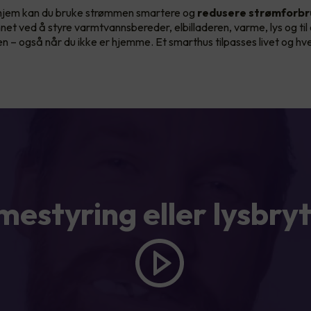
hjem kan du bruke strømmen smartere og
redusere strømforbr
nnet ved å styre varmtvannsbereder, elbilladeren, varme, lys og til
len – også når du ikke er hjemme. Et smarthus tilpasses livet og h
estyring eller lysbry