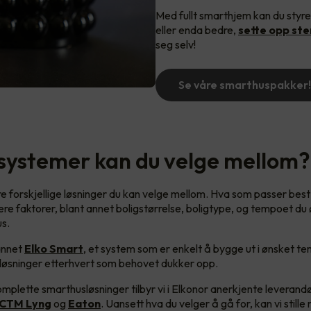
Med fullt smarthjem kan du styre
eller enda bedre,
sette opp st
seg selv!
Se våre smarthuspakker!
 systemer kan du velge mellom?
ere forskjellige løsninger du kan velge mellom. Hva som passer best
ere faktorer, blant annet boligstørrelse, boligtype, og tempoet du
s.
 annet
Elko Smart
, et system som er enkelt å bygge ut i ønsket t
e løsninger etterhvert som behovet dukker opp.
mplette smarthusløsninger tilbyr vi i Elkonor anerkjente leverand
CTM Lyng
og
Eaton
. Uansett hva du velger å gå for, kan vi still