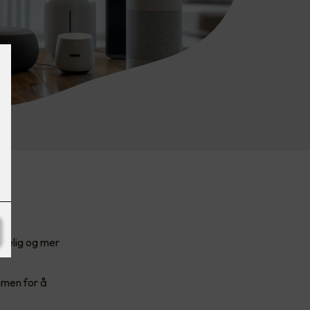
agelig og mer
mmen for å