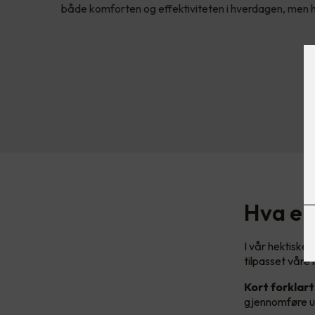
både komforten og effektiviteten i hverdagen, men 
Hva er
I vår hektiske
tilpasset våre
Kort forklart
gjennomføre ul