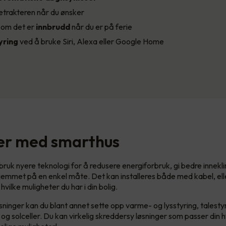
etrakteren når du ønsker
d
om det er
innbrudd
når du er på ferie
ring
ved å bruke Siri, Alexa eller Google Home
er med smarthus
 bruk nyere teknologi for å redusere energiforbruk, gi bedre innek
hjemmet på en enkel måte. Det kan installeres både med kabel, ell
 hvilke muligheter du har i din bolig.
ninger kan du blant annet sette opp varme- og lysstyring, talestyr
g og solceller. Du kan virkelig skreddersy løsninger som passer din