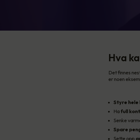
Hva ka
Det finnes nes
er noen eksemp
Styre hele
Ha
full kont
Senke varme
Spare pen
Sette opp
a