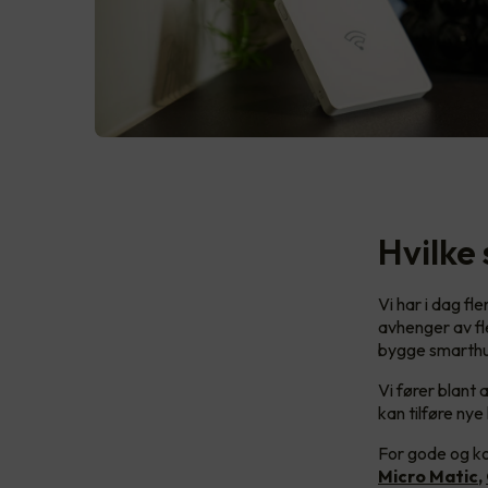
Hvilke
Vi har i dag fl
avhenger av fl
bygge smarthu
Vi fører blant
kan tilføre ny
For gode og ko
Micro Matic
,