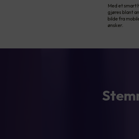
Med et smart 
gjøres blant a
bilde fra mobi
ønsker.
Stemm