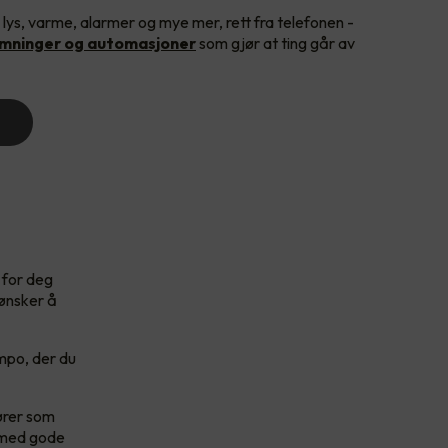
 lys, varme, alarmer og mye mer, rett fra telefonen -
emninger og automasjoner
som gjør at ting går av
 for deg
 ønsker å
empo, der du
ører som
e med gode