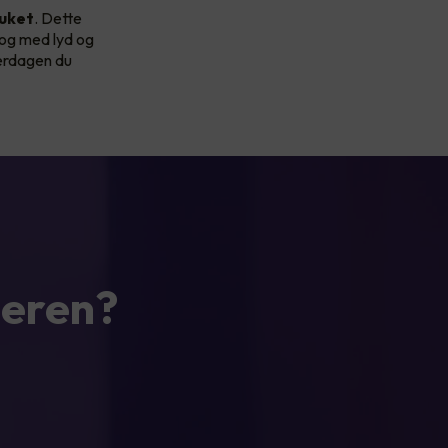
uket
. Dette
 og med lyd og
verdagen du
teren?