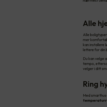
nærmest uende
Alle h
Alle boligtyper
mer komfortabe
kan installere
lettere for din
Du kan velge a
tempo, etterso
velger i ditt s
Ring h
Med smarthus-
temperaturr