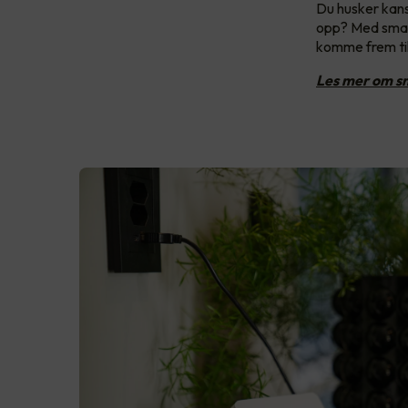
Du husker kans
opp? Med smart
komme frem til
Les mer om sm