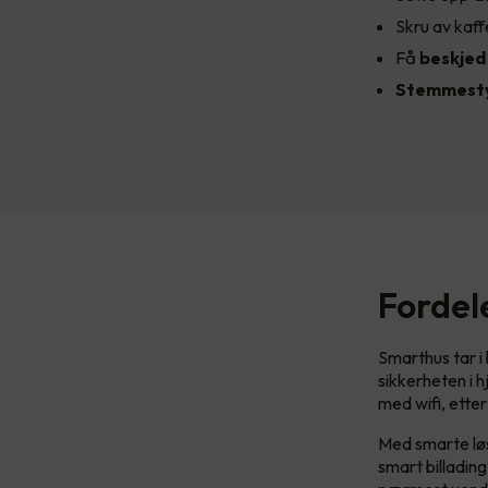
Skru av kaff
Få
beskje
Stemmesty
Fordel
Smarthus tar i
sikkerheten i 
med wifi, etter
Med smarte løs
smart billadin