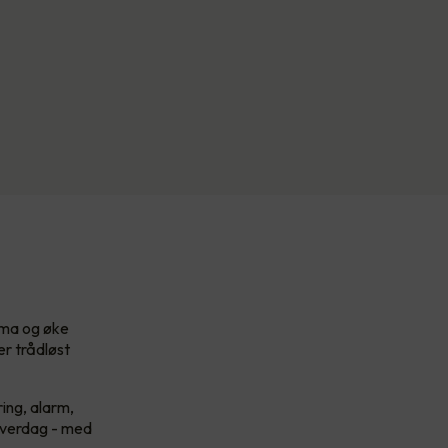
lima og øke
er trådløst
ing, alarm,
 hverdag - med