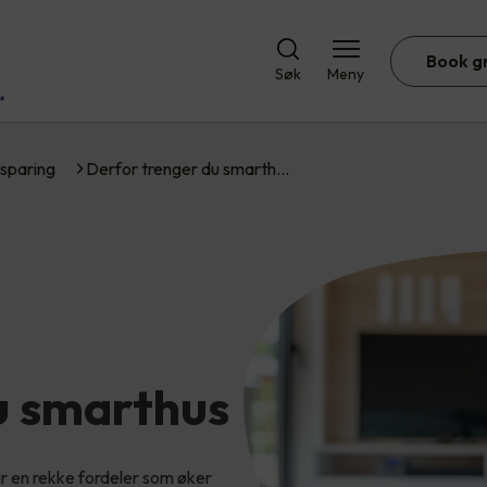
Book g
Søk
Meny
sparing
Derfor trenger du smarth…
u smarthus
ir en rekke fordeler som øker