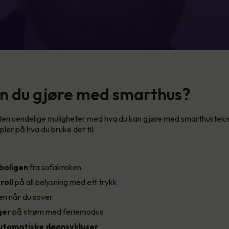
n du gjøre med smarthus?
ten uendelige muligheter med hva du kan gjøre med smarthustekn
ler på hva du bruke det til:
 boligen
fra sofakroken
roll
på all belysning med ett trykk
n når du sover
ger
på strøm med feriemodus
utomatiske døgnsykluser