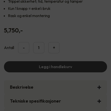
Trippel sikkerhet; tid, temperatur og tamper
Kun 1 knapp = enkel i bruk
Rask og enkel montering
5,750
,-
Antall
-
+
Legg i handlekurv
Beskrivelse
Tekniske spesifikasjoner