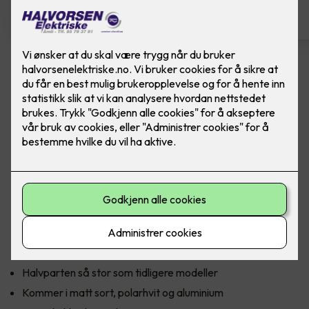
Komfyrvakt mKomfy Wally
m/trådløs sensor
Komfyrvakt mKomfy 25 Wally fra CTM Lyng.
CTM Lyngs nyeste komfyrvakt mKomfy Wally er halvparten
så stor som forgjengeren, med en sensor som kun er 81 mm
lang. Den har et tredobbelt sikkerhetssystem i form av
timerfunksjon, vakt for overtemperatur og tampersikring
som forhindrer bruk hvis sensoren fjernes.
Halvparten så stor som tidligere modeller
Kommer i matt sort, polarhvit og aluminium